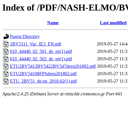
Index of /PDF/NASH-ELMO/B
Name
Last modified
Parent Directory
2BV5111_Vac_IE3_EN.pdf
2019-05-27 14:4
610_44440_02_501_de_en(1).pdf
2019-05-27 11:3
610_44440_02_502_de_en(1).pdf
2019-05-27 11:3
ETU2BV5412BV5422BV547deen201802.pdf
2019-05-27 11:3
ETU2BV54108FPSdeen201802.pdf
2019-05-27 11:3
ETU_2BV51_de-en_2018-02(1).pdf
2019-05-27 11:3
Apache/2.4.25 (Debian) Server at rietschle.cromemco.gr Port 443